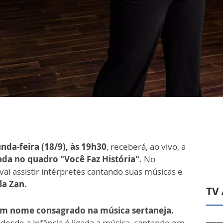
nda-feira (18/9), às 19h30
, receberá, ao vivo, a
da no quadro "Você Faz História"
. No
a vai assistir intérpretes cantando suas músicas e
a Zan.
TV
 um nome consagrado na música sertaneja.
 desde a infância é ligada a música, cantando em