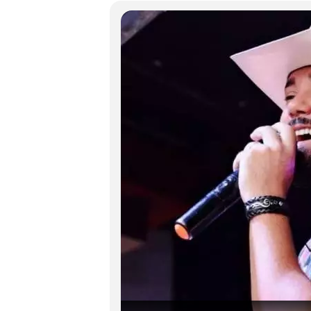
Jayne será a homenageada no quadro 