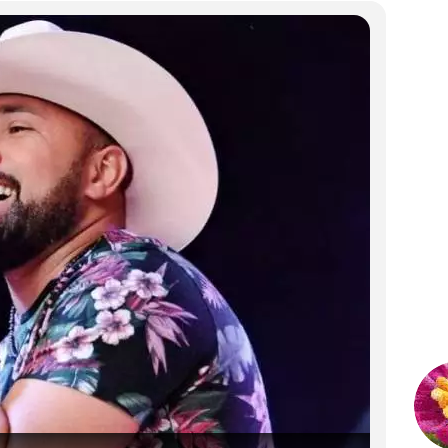
"V...
mais