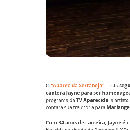
O
"Aparecida Sertaneja"
desta
segu
cantora Jayne para ser homenagea
programa da
TV Aparecida
, a artist
contará sua trajetória para
Mariangel
Com 34 anos de carreira, Jayne é
Nascida na cidade de Paranapuã (SP),