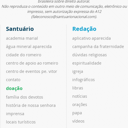
brasileira sobre direito autoral.
Não reproduza o conteúdo em outro meio de comunicação, eletrônico ou
impresso, sem autorização expressa do A12
(faleconosco@santuarionacional.com).
Santuário
Redação
academia marial
aplicativo aparecida
água mineral aparecida
campanha da fraternidade
cidade do romeiro
dúvidas religiosas
centro de apoio ao romeiro
espiritualidade
centro de eventos pe. vitor
igreja
contato
infográficos
doação
libras
notícias
família dos devotos
orações
história de nossa senhora
papa
imprensa
vídeos
locais turísticos