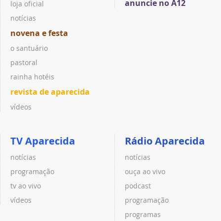
anuncie no A12
loja oficial
notícias
novena e festa
o santuário
pastoral
rainha hotéis
revista de aparecida
vídeos
TV Aparecida
Rádio Aparecida
notícias
notícias
programação
ouça ao vivo
tv ao vivo
podcast
vídeos
programação
programas