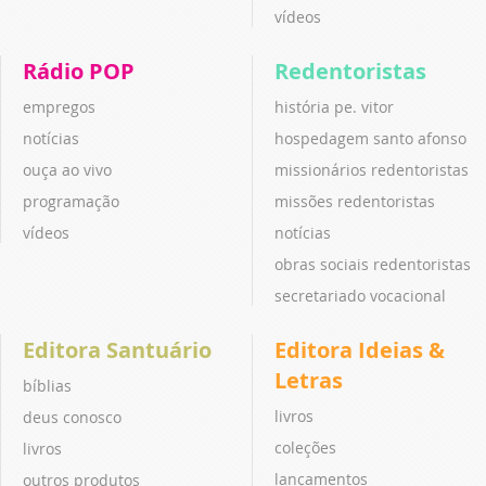
vídeos
Rádio POP
Redentoristas
empregos
história pe. vitor
notícias
hospedagem santo afonso
ouça ao vivo
missionários redentoristas
programação
missões redentoristas
vídeos
notícias
obras sociais redentoristas
secretariado vocacional
Editora Santuário
Editora Ideias &
Letras
bíblias
livros
deus conosco
coleções
livros
lançamentos
outros produtos