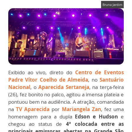
Bruna Jardim
Exibido ao vivo, direto do
Centro de Eventos
Padre Vítor Coelho de Almeida
, no
Santuário
Nacional
, o
Aparecida Sertaneja
, na terça-feira
(26), fez bonito no palco, agitou a imensa plateia e
pontuou bem na audiência. A atração, comandada
na
TV Aparecida
por
Mariangela Zan
, fez uma
homenagem para a dupla
Edson e Hudson
e
chegou ao status de
4ª colocada entre as
principais emissoras abertas na Grande São