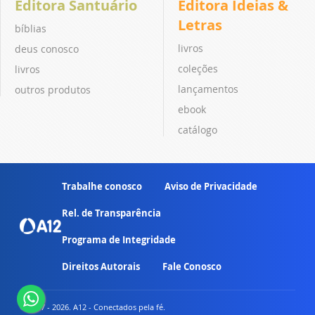
Editora Santuário
Editora Ideias &
Letras
bíblias
livros
deus conosco
coleções
livros
lançamentos
outros produtos
ebook
catálogo
Trabalhe conosco
Aviso de Privacidade
Rel. de Transparência
Programa de Integridade
Direitos Autorais
Fale Conosco
© 2007 - 2026. A12 - Conectados pela fé.