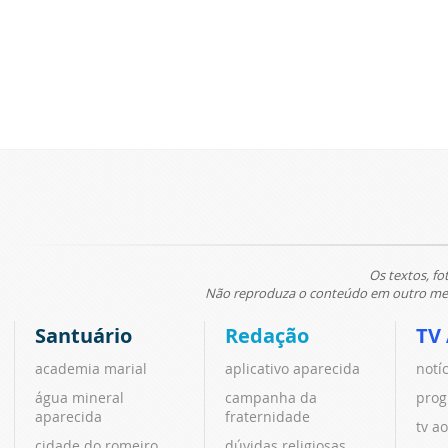
Os textos, fo
Não reproduza o conteúdo em outro meio
Santuário
Redação
TV
academia marial
aplicativo aparecida
notí
água mineral
campanha da
prog
aparecida
fraternidade
tv ao
cidade do romeiro
dúvidas religiosas