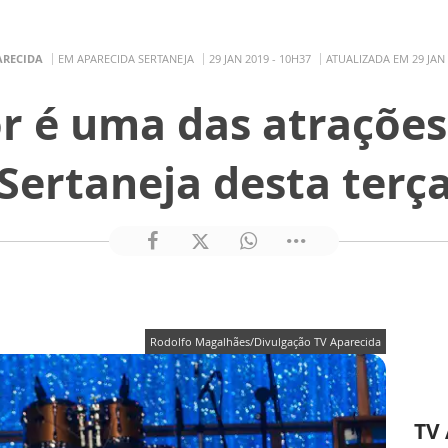
ARECIDA
EM APARECIDA SERTANEJA
29 JAN 2019 - 10H37
ATUALIZADA EM 29 JAN 
or é uma das atrações
Sertaneja desta terç
Rodolfo Magalhães/Divulgação TV Aparecida
TV