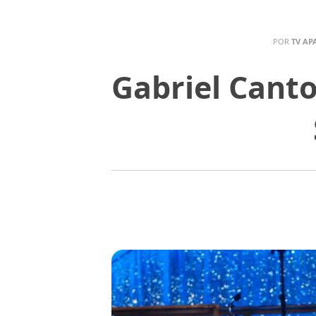
POR
TV AP
Gabriel Cant