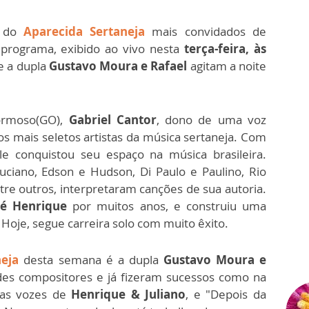
o do
Aparecida Sertaneja
mais convidados de
 programa, exibido ao vivo nesta
terça-feira, às
e a dupla
Gustavo Moura e Rafael
agitam a noite
Formoso(GO),
Gabriel Cantor
, dono de uma voz
s mais seletos artistas da música sertaneja. Com
le conquistou seu espaço na música brasileira.
ano, Edson e Hudson, Di Paulo e Paulino, Rio
re outros, interpretaram canções de sua autoria.
é Henrique
por muitos anos, e construiu uma
. Hoje, segue carreira solo com muito êxito.
neja
desta semana é a dupla
Gustavo Moura e
des compositores e já fizeram sucessos como na
nas vozes de
Henrique & Juliano
, e "Depois da