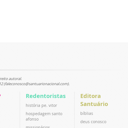
reito autoral.
12 (faleconosco@santuarionacional.com).
P
Redentoristas
Editora
Santuário
história pe. vitor
bíblias
hospedagem santo
afonso
deus conosco
missionários