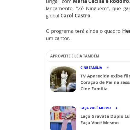
Briga", com
Maria Cecília e Rodolfo
lançamento, "Zé Ninguém", que gan
global
Carol Castro
.
O programa terá ainda o quadro
He
um cantor.
APROVEITE E LEIA TAMBÉM
CINE FAMÍLIA
TV Aparecida exibe fi
Coração de Pai na sess
Cine Família
FAÇA VOCÊ MESMO
Laço Gravata Duplo Lu
Faça Você Mesmo