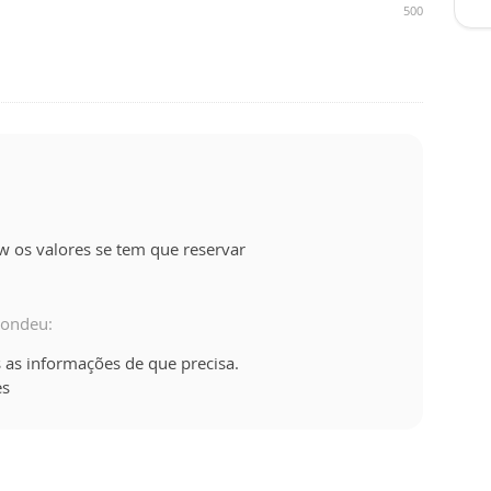
500
w os valores se tem que reservar
pondeu:
 as informações de que precisa.
es