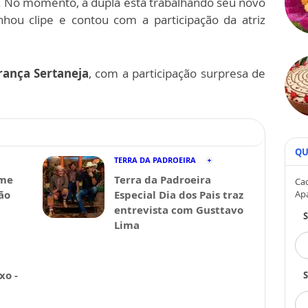
. No momento, a dupla está trabalhando seu novo
hou clipe e contou com a participação da atriz
rança Sertaneja
, com a participação surpresa de
QU
TERRA DA PADROEIRA
lme
Terra da Padroeira
Cad
Ap
ão
Especial Dia dos Pais traz
entrevista com Gusttavo
Lima
xo -
S