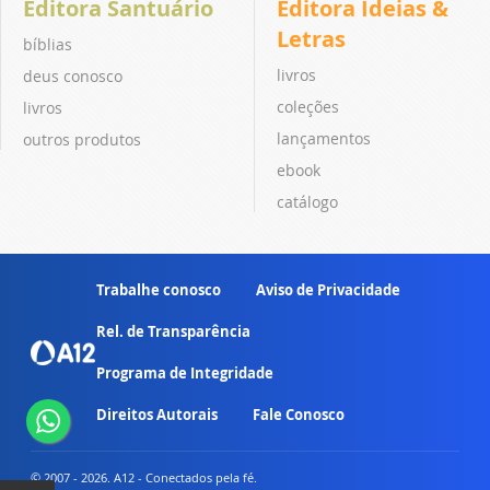
Editora Santuário
Editora Ideias &
Letras
bíblias
livros
deus conosco
coleções
livros
lançamentos
outros produtos
ebook
catálogo
Trabalhe conosco
Aviso de Privacidade
Rel. de Transparência
Programa de Integridade
Direitos Autorais
Fale Conosco
© 2007 - 2026. A12 - Conectados pela fé.