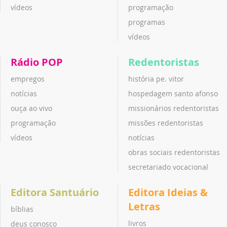
vídeos
programação
programas
vídeos
Rádio POP
Redentoristas
empregos
história pe. vitor
notícias
hospedagem santo afonso
ouça ao vivo
missionários redentoristas
programação
missões redentoristas
vídeos
notícias
obras sociais redentoristas
secretariado vocacional
Editora Santuário
Editora Ideias &
Letras
bíblias
livros
deus conosco