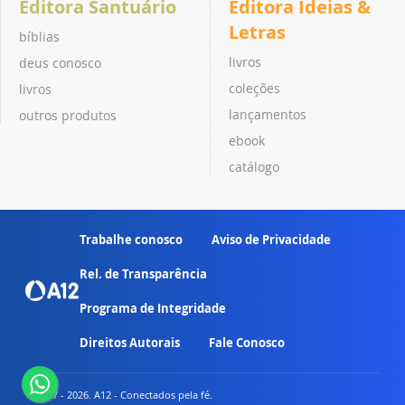
Editora Santuário
Editora Ideias &
Letras
bíblias
livros
deus conosco
coleções
livros
lançamentos
outros produtos
ebook
catálogo
Trabalhe conosco
Aviso de Privacidade
Rel. de Transparência
Programa de Integridade
Direitos Autorais
Fale Conosco
© 2007 - 2026. A12 - Conectados pela fé.