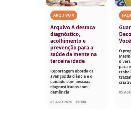
ARQUIVO A
FAÇ
Arquivo A destaca
Guar
diagnóstico,
Deco
acolhimento e
Voc
prevenção para a
O pro
saúde da mente na
Mesmo
terceira idade
divers
para e
Reportagem aborda os
traba
avanços da ciência e o
trazen
cuidado com pessoas
criati
diagnosticadas com
demência
05 AGO
05 AGO 2026 - 15H00