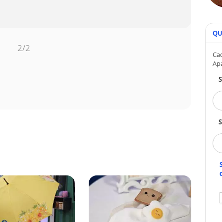
QU
1
/2
Cad
Ap
S