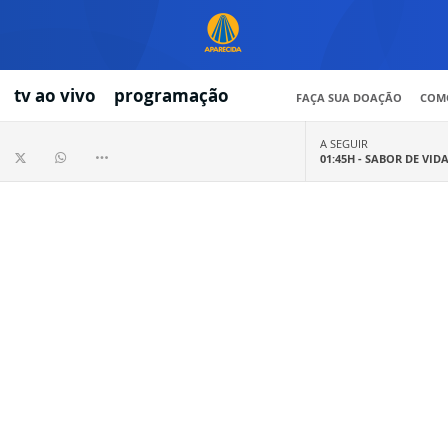
tv ao vivo
programação
FAÇA SUA DOAÇÃO
COMO
A SEGUIR
01:45H -
SABOR DE VID