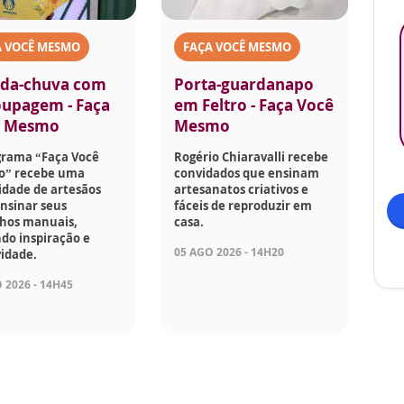
A VOCÊ MESMO
FAÇA VOCÊ MESMO
da-chuva com
Porta-guardanapo
upagem - Faça
em Feltro - Faça Você
ê Mesmo
Mesmo
grama “Faça Você
Rogério Chiaravalli recebe
” recebe uma
convidados que ensinam
idade de artesãos
artesanatos criativos e
nsinar seus
fáceis de reproduzir em
lhos manuais,
casa.
do inspiração e
05 AGO 2026 - 14H20
vidade.
 2026 - 14H45