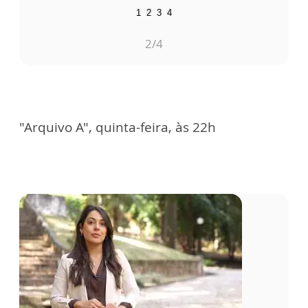
1
2
3
4
2
/4
"Arquivo A", quinta-feira, às 22h