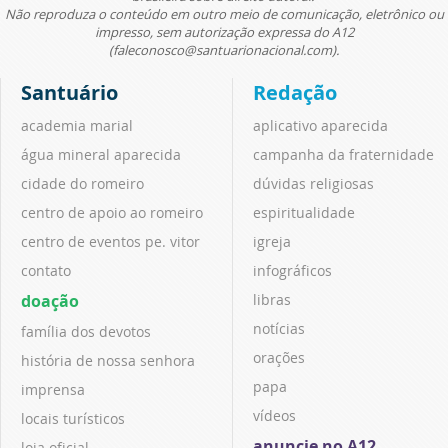
Não reproduza o conteúdo em outro meio de comunicação, eletrônico ou
impresso, sem autorização expressa do A12
(faleconosco@santuarionacional.com).
Santuário
Redação
academia marial
aplicativo aparecida
água mineral aparecida
campanha da fraternidade
cidade do romeiro
dúvidas religiosas
centro de apoio ao romeiro
espiritualidade
centro de eventos pe. vitor
igreja
contato
infográficos
doação
libras
notícias
família dos devotos
orações
história de nossa senhora
papa
imprensa
vídeos
locais turísticos
anuncie no A12
loja oficial