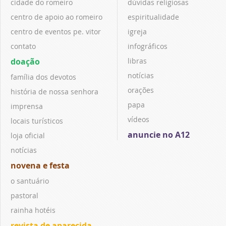
cidade do romeiro
dúvidas religiosas
centro de apoio ao romeiro
espiritualidade
centro de eventos pe. vitor
igreja
contato
infográficos
doação
libras
notícias
família dos devotos
orações
história de nossa senhora
papa
imprensa
vídeos
locais turísticos
anuncie no A12
loja oficial
notícias
novena e festa
o santuário
pastoral
rainha hotéis
revista de aparecida