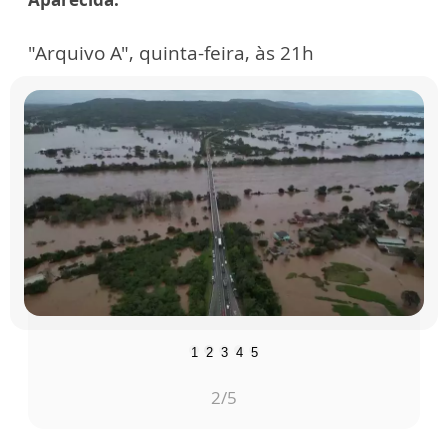
"Arquivo A", quinta-feira, às 21h
1
2
3
4
5
2
/5