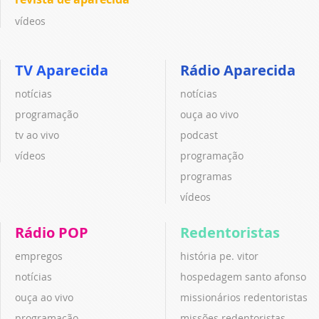
vídeos
TV Aparecida
Rádio Aparecida
notícias
notícias
programação
ouça ao vivo
tv ao vivo
podcast
vídeos
programação
programas
vídeos
Rádio POP
Redentoristas
empregos
história pe. vitor
notícias
hospedagem santo afonso
ouça ao vivo
missionários redentoristas
programação
missões redentoristas