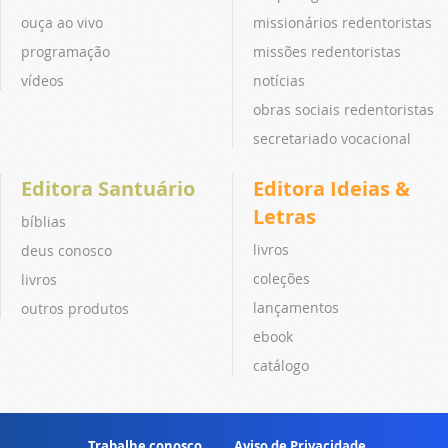
ouça ao vivo
missionários redentoristas
programação
missões redentoristas
vídeos
notícias
obras sociais redentoristas
secretariado vocacional
Editora Santuário
Editora Ideias &
Letras
bíblias
livros
deus conosco
coleções
livros
lançamentos
outros produtos
ebook
catálogo
Trabalhe conosco
Aviso de Privacidade