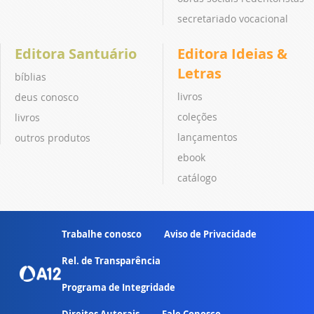
secretariado vocacional
Editora Santuário
Editora Ideias &
Letras
bíblias
livros
deus conosco
coleções
livros
lançamentos
outros produtos
ebook
catálogo
Trabalhe conosco
Aviso de Privacidade
Rel. de Transparência
Programa de Integridade
Direitos Autorais
Fale Conosco