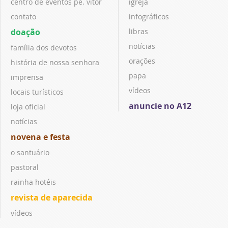
centro de eventos pe. vitor
igreja
contato
infográficos
doação
libras
notícias
família dos devotos
orações
história de nossa senhora
papa
imprensa
vídeos
locais turísticos
anuncie no A12
loja oficial
notícias
novena e festa
o santuário
pastoral
rainha hotéis
revista de aparecida
vídeos