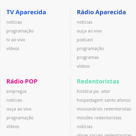
TV Aparecida
Rádio Aparecida
notícias
notícias
programação
ouça ao vivo
tv ao vivo
podcast
vídeos
programação
programas
vídeos
Rádio POP
Redentoristas
empregos
história pe. vitor
notícias
hospedagem santo afonso
ouça ao vivo
missionários redentoristas
programação
missões redentoristas
vídeos
notícias
obras sociais redentoristas