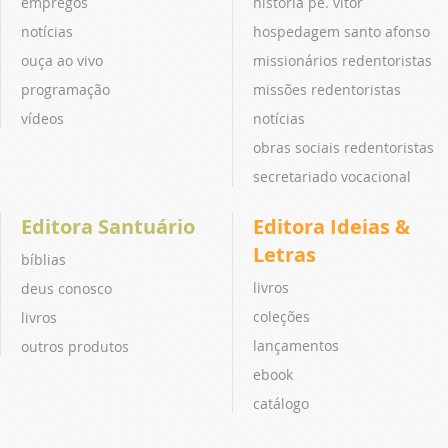
empregos
história pe. vitor
notícias
hospedagem santo afonso
ouça ao vivo
missionários redentoristas
programação
missões redentoristas
vídeos
notícias
obras sociais redentoristas
secretariado vocacional
Editora Santuário
Editora Ideias &
Letras
bíblias
livros
deus conosco
coleções
livros
lançamentos
outros produtos
ebook
catálogo