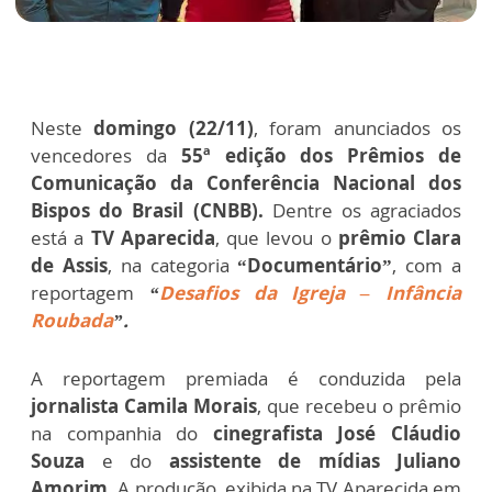
Neste
domingo (22/11)
, foram anunciados os
vencedores da
55ª edição dos Prêmios de
Comunicação da Conferência Nacional dos
Bispos do Brasil (CNBB).
Dentre os agraciados
está a
TV Aparecida
, que levou o
prêmio Clara
de Assis
, na categoria
“Documentário”
, com a
reportagem
“
Desafios da Igreja – Infância
Roubada
”.
A reportagem premiada é conduzida pela
jornalista Camila Morais
, que recebeu o prêmio
na companhia do
cinegrafista José Cláudio
Souza
e do
assistente de mídias Juliano
Amorim.
A produção, exibida na TV Aparecida em