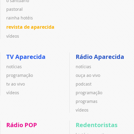
o santuário
pastoral
rainha hotéis
revista de aparecida
vídeos
TV Aparecida
Rádio Aparecida
notícias
notícias
programação
ouça ao vivo
tv ao vivo
podcast
vídeos
programação
programas
vídeos
Rádio POP
Redentoristas