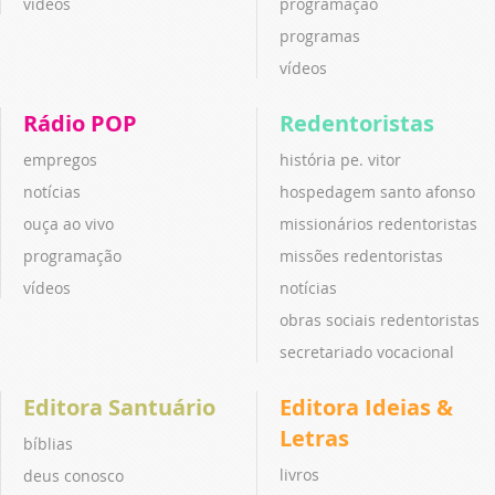
vídeos
programação
programas
vídeos
Rádio POP
Redentoristas
empregos
história pe. vitor
notícias
hospedagem santo afonso
ouça ao vivo
missionários redentoristas
programação
missões redentoristas
vídeos
notícias
obras sociais redentoristas
secretariado vocacional
Editora Santuário
Editora Ideias &
Letras
bíblias
livros
deus conosco