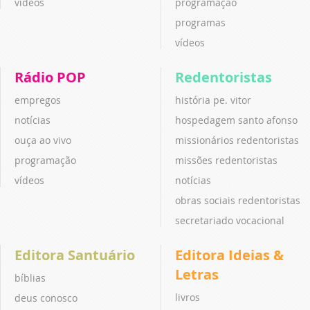
vídeos
programação
programas
vídeos
Rádio POP
Redentoristas
empregos
história pe. vitor
notícias
hospedagem santo afonso
ouça ao vivo
missionários redentoristas
programação
missões redentoristas
vídeos
notícias
obras sociais redentoristas
secretariado vocacional
Editora Santuário
Editora Ideias &
Letras
bíblias
livros
deus conosco