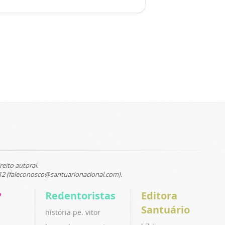
reito autoral.
12 (faleconosco@santuarionacional.com).
P
Redentoristas
Editora
Santuário
história pe. vitor