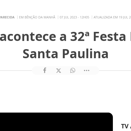
PARECIDA
EM BÊNÇÃO DA MANHÃ
07 JUL 2023 - 12H05
ATUALIZADA EM 19 JUL 2
 acontece a 32ª Festa 
Santa Paulina
TV