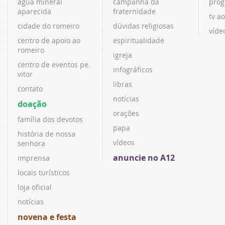
água mineral
campanha da
prog
aparecida
fraternidade
tv ao
cidade do romeiro
dúvidas religiosas
víde
centro de apoio ao
espiritualidade
romeiro
igreja
centro de eventos pe.
infográficos
vitor
libras
contato
notícias
doação
orações
família dos devotos
papa
história de nossa
vídeos
senhora
anuncie no A12
imprensa
locais turísticos
loja oficial
notícias
novena e festa