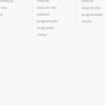
notícias
ramação
notícias
ouça ao vivo
 vivo
ouça ao vivo
podcast
os
programação
programação
vídeos
programas
vídeos