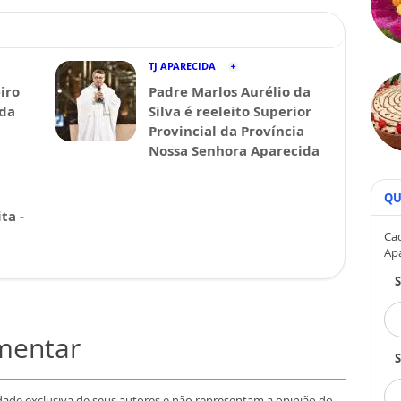
TJ APARECIDA
iro
Padre Marlos Aurélio da
ida
Silva é reeleito Superior
Provincial da Província
Nossa Senhora Aparecida
QU
ta -
Cad
Ap
omentar
S
dade exclusiva de seus autores e não representam a opinião do