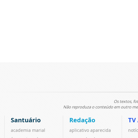
Os textos, fo
Não reproduza o conteúdo em outro meio
Santuário
Redação
TV
academia marial
aplicativo aparecida
notí