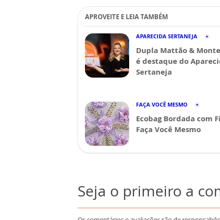
APROVEITE E LEIA TAMBÉM
APARECIDA SERTANEJA
Dupla Mattão & Monte
é destaque do Aparec
Sertaneja
FAÇA VOCÊ MESMO
Ecobag Bordada com Fi
Faça Você Mesmo
Seja o primeiro a c
Os comentários e avaliações são de responsabili