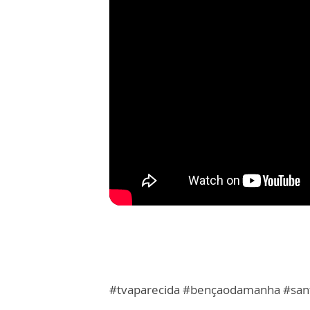
#tvaparecida #bençaodamanha #sant