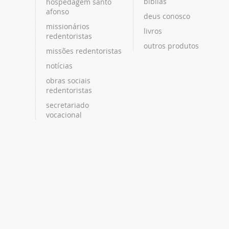
bíblias
hospedagem santo
afonso
deus conosco
missionários
livros
redentoristas
outros produtos
missões redentoristas
notícias
obras sociais
redentoristas
secretariado
vocacional