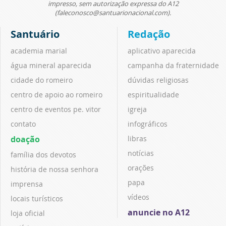
impresso, sem autorização expressa do A12
(faleconosco@santuarionacional.com).
Santuário
Redação
academia marial
aplicativo aparecida
água mineral aparecida
campanha da fraternidade
cidade do romeiro
dúvidas religiosas
centro de apoio ao romeiro
espiritualidade
centro de eventos pe. vitor
igreja
contato
infográficos
doação
libras
notícias
família dos devotos
orações
história de nossa senhora
papa
imprensa
vídeos
locais turísticos
anuncie no A12
loja oficial