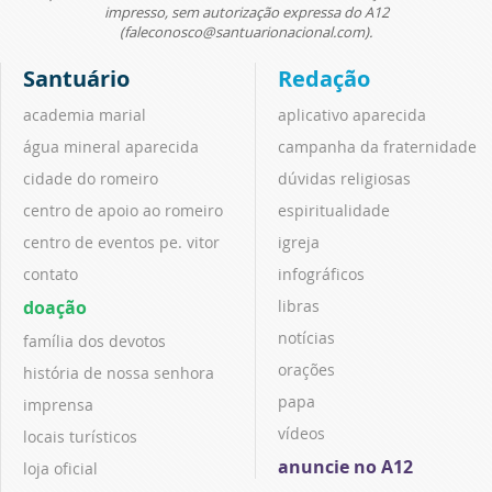
impresso, sem autorização expressa do A12
(faleconosco@santuarionacional.com).
Santuário
Redação
academia marial
aplicativo aparecida
água mineral aparecida
campanha da fraternidade
cidade do romeiro
dúvidas religiosas
centro de apoio ao romeiro
espiritualidade
centro de eventos pe. vitor
igreja
contato
infográficos
doação
libras
notícias
família dos devotos
orações
história de nossa senhora
papa
imprensa
vídeos
locais turísticos
anuncie no A12
loja oficial