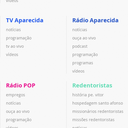
vídeos
TV Aparecida
Rádio Aparecida
notícias
notícias
programação
ouça ao vivo
tv ao vivo
podcast
vídeos
programação
programas
vídeos
Rádio POP
Redentoristas
empregos
história pe. vitor
notícias
hospedagem santo afonso
ouça ao vivo
missionários redentoristas
programação
missões redentoristas
vídeos
notícias