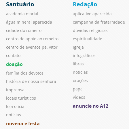
Santuário
Redação
academia marial
aplicativo aparecida
água mineral aparecida
campanha da fraternidade
cidade do romeiro
dúvidas religiosas
centro de apoio ao romeiro
espiritualidade
centro de eventos pe. vitor
igreja
contato
infográficos
doação
libras
notícias
família dos devotos
orações
história de nossa senhora
papa
imprensa
vídeos
locais turísticos
anuncie no A12
loja oficial
notícias
novena e festa