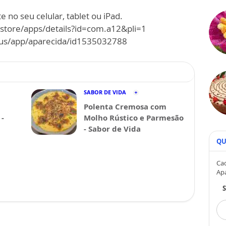
 no seu celular, tablet ou iPad.
/store/apps/details?id=com.a12&pli=1
m/us/app/aparecida/id1535032788
SABOR DE VIDA
Polenta Cremosa com
-
Molho Rústico e Parmesão
- Sabor de Vida
QU
Cad
Ap