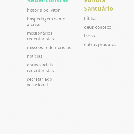
P
Redentoristas
Editora
Santuário
história pe. vitor
bíblias
hospedagem santo
afonso
deus conosco
missionários
livros
redentoristas
outros produtos
missões redentoristas
notícias
obras sociais
redentoristas
secretariado
vocacional