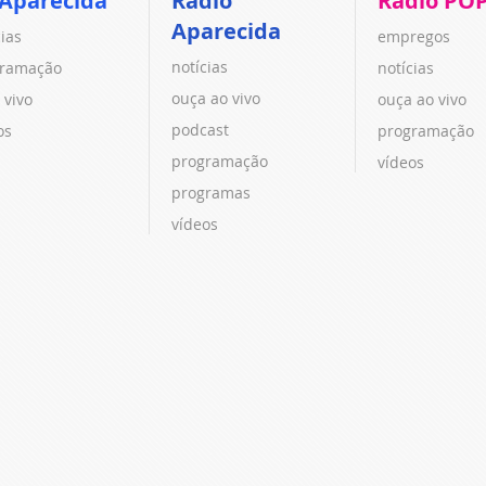
 Aparecida
Rádio
Rádio PO
Aparecida
cias
empregos
notícias
ramação
notícias
ouça ao vivo
 vivo
ouça ao vivo
podcast
os
programação
programação
vídeos
programas
vídeos