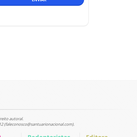
reito autoral.
12 (faleconosco@santuarionacional.com).