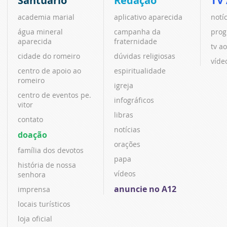
Santuário
Redação
TV
academia marial
aplicativo aparecida
notí
água mineral
campanha da
prog
aparecida
fraternidade
tv ao
cidade do romeiro
dúvidas religiosas
víde
centro de apoio ao
espiritualidade
romeiro
igreja
centro de eventos pe.
infográficos
vitor
libras
contato
notícias
doação
orações
família dos devotos
papa
história de nossa
vídeos
senhora
anuncie no A12
imprensa
locais turísticos
loja oficial