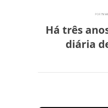
POR
TV A
Há três ano
diária d