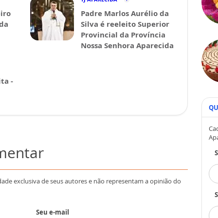
iro
Padre Marlos Aurélio da
ida
Silva é reeleito Superior
Provincial da Província
Nossa Senhora Aparecida
ta -
QU
Cad
Ap
omentar
dade exclusiva de seus autores e não representam a opinião do
S
Seu e-mail