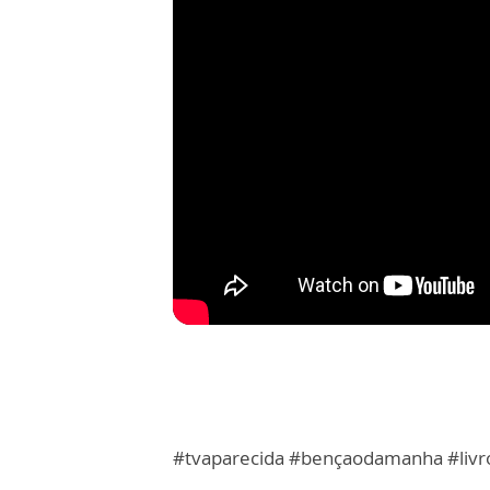
#tvaparecida #bençaodamanha #livr