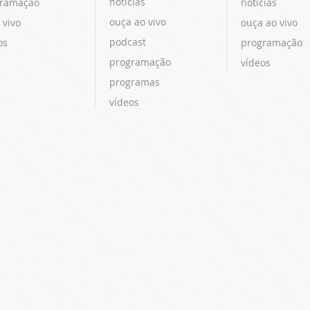
notícias
ramação
notícias
ouça ao vivo
 vivo
ouça ao vivo
podcast
os
programação
programação
vídeos
programas
vídeos