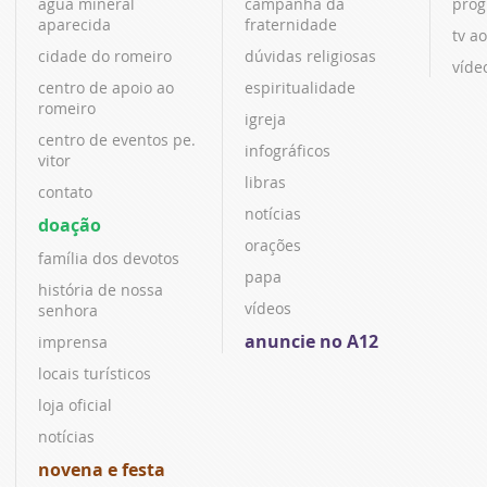
água mineral
campanha da
prog
aparecida
fraternidade
tv ao
cidade do romeiro
dúvidas religiosas
víde
centro de apoio ao
espiritualidade
romeiro
igreja
centro de eventos pe.
infográficos
vitor
libras
contato
notícias
doação
orações
família dos devotos
papa
história de nossa
vídeos
senhora
anuncie no A12
imprensa
locais turísticos
loja oficial
notícias
novena e festa