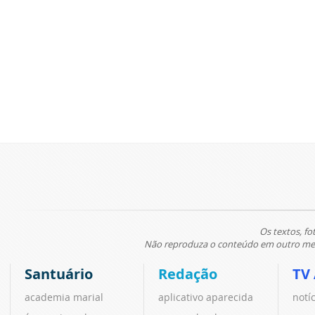
Os textos, fo
Não reproduza o conteúdo em outro meio
Santuário
Redação
TV
academia marial
aplicativo aparecida
notí