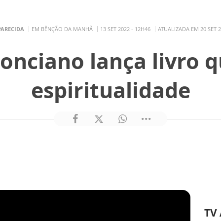
PARECIDA
EM BÊNÇÃO DA MANHÃ
13 SET 2022 - 12H46
ATUALIZADA EM 20 SET 2
Ponciano lança livro 
espiritualidade
TV