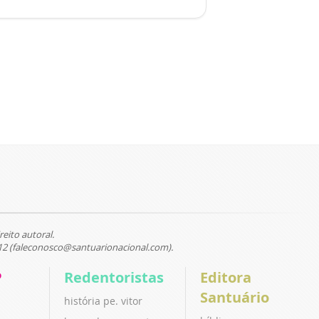
reito autoral.
12 (faleconosco@santuarionacional.com).
P
Redentoristas
Editora
Santuário
história pe. vitor