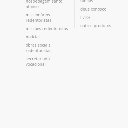
bíblias
hospedagem santo
afonso
deus conosco
missionários
livros
redentoristas
outros produtos
missões redentoristas
notícias
obras sociais
redentoristas
secretariado
vocacional