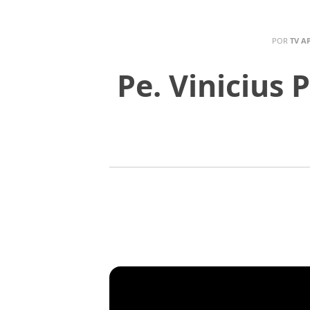
POR
TV A
Pe. Vinicius 