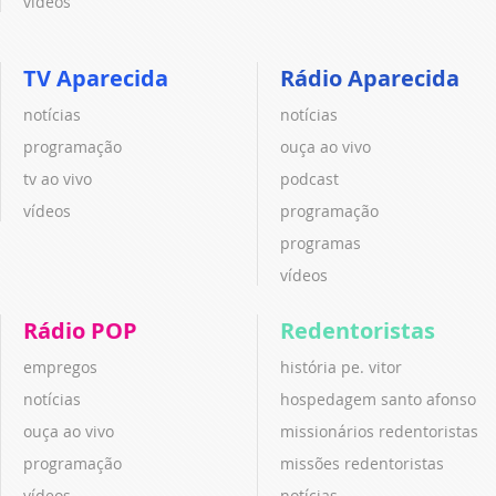
vídeos
TV Aparecida
Rádio Aparecida
notícias
notícias
programação
ouça ao vivo
tv ao vivo
podcast
vídeos
programação
programas
vídeos
Rádio POP
Redentoristas
empregos
história pe. vitor
notícias
hospedagem santo afonso
ouça ao vivo
missionários redentoristas
programação
missões redentoristas
vídeos
notícias