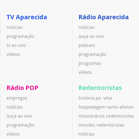
TV Aparecida
Rádio Aparecida
notícias
notícias
programação
ouça ao vivo
tv ao vivo
podcast
vídeos
programação
programas
vídeos
Rádio POP
Redentoristas
empregos
história pe. vitor
notícias
hospedagem santo afonso
ouça ao vivo
missionários redentoristas
programação
missões redentoristas
vídeos
notícias