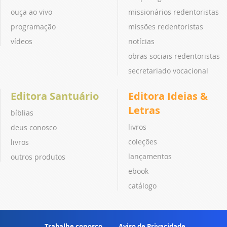
ouça ao vivo
missionários redentoristas
programação
missões redentoristas
vídeos
notícias
obras sociais redentoristas
secretariado vocacional
Editora Santuário
Editora Ideias &
Letras
bíblias
livros
deus conosco
coleções
livros
lançamentos
outros produtos
ebook
catálogo
Trabalhe conosco
Aviso de Privacidade