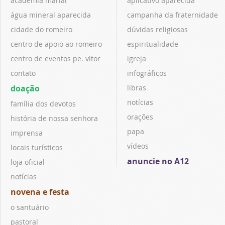
academia marial
aplicativo aparecida
água mineral aparecida
campanha da fraternidade
cidade do romeiro
dúvidas religiosas
centro de apoio ao romeiro
espiritualidade
centro de eventos pe. vitor
igreja
contato
infográficos
doação
libras
notícias
família dos devotos
orações
história de nossa senhora
papa
imprensa
vídeos
locais turísticos
anuncie no A12
loja oficial
notícias
novena e festa
o santuário
pastoral