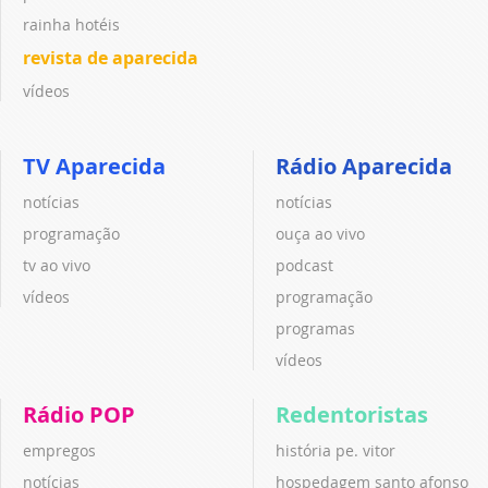
rainha hotéis
revista de aparecida
vídeos
TV Aparecida
Rádio Aparecida
notícias
notícias
programação
ouça ao vivo
tv ao vivo
podcast
vídeos
programação
programas
vídeos
Rádio POP
Redentoristas
empregos
história pe. vitor
notícias
hospedagem santo afonso