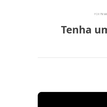
POR
TV A
Tenha um