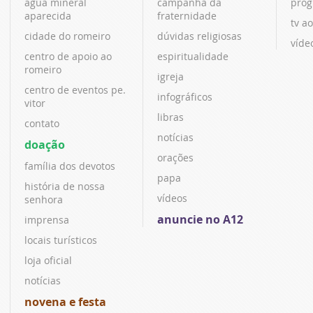
água mineral
campanha da
prog
aparecida
fraternidade
tv ao
cidade do romeiro
dúvidas religiosas
víde
centro de apoio ao
espiritualidade
romeiro
igreja
centro de eventos pe.
infográficos
vitor
libras
contato
notícias
doação
orações
família dos devotos
papa
história de nossa
vídeos
senhora
anuncie no A12
imprensa
locais turísticos
loja oficial
notícias
novena e festa