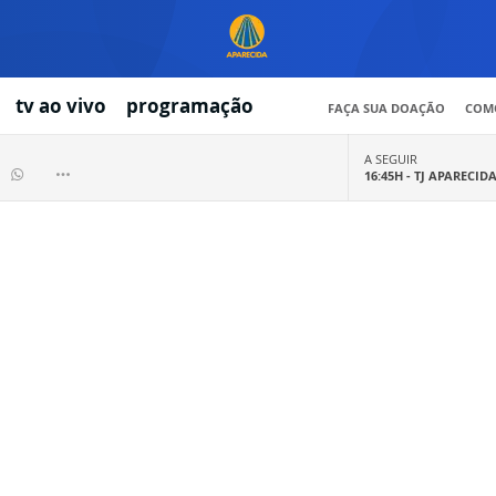
tv ao vivo
programação
FAÇA SUA DOAÇÃO
COMO
A SEGUIR
16:45H -
TJ APARECID