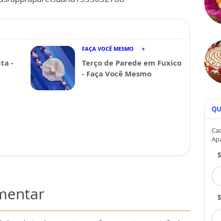
FAÇA VOCÊ MESMO
ta -
Terço de Parede em Fuxico
- Faça Você Mesmo
QU
Cad
Ap
omentar
S