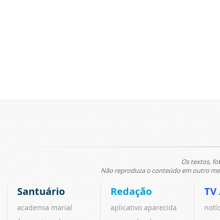
Os textos, fo
Não reproduza o conteúdo em outro meio
Santuário
Redação
TV
academia marial
aplicativo aparecida
notí