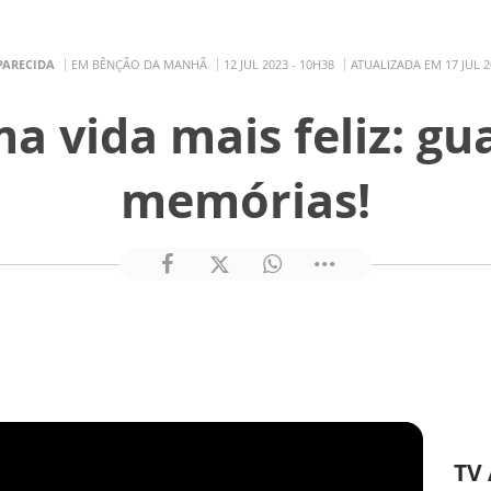
PARECIDA
EM BÊNÇÃO DA MANHÃ
12 JUL 2023 - 10H38
ATUALIZADA EM 17 JUL 2
a vida mais feliz: gu
memórias!
TV