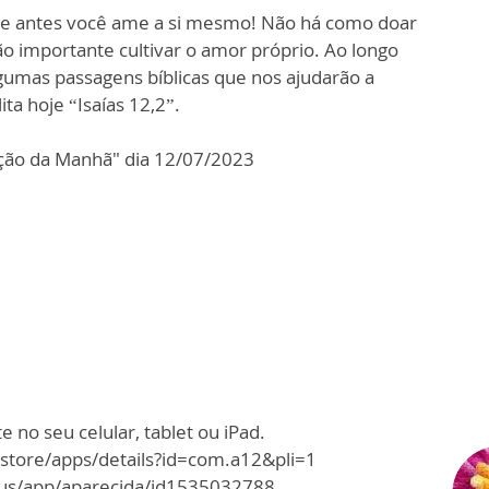
ue antes você ame a si mesmo! Não há como doar
ão importante cultivar o amor próprio. Ao longo
mas passagens bíblicas que nos ajudarão a
a hoje “Isaías 12,2”.
ção da Manhã" dia 12/07/2023
 no seu celular, tablet ou iPad.
/store/apps/details?id=com.a12&pli=1
m/us/app/aparecida/id1535032788