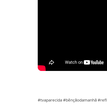
#tvaparecida #bênçãodamanhã #ref