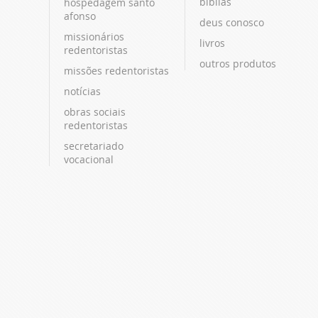
bíblias
hospedagem santo
afonso
deus conosco
missionários
livros
redentoristas
outros produtos
missões redentoristas
notícias
obras sociais
redentoristas
secretariado
vocacional