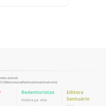
reito autoral.
12 (faleconosco@santuarionacional.com).
P
Redentoristas
Editora
Santuário
história pe. vitor