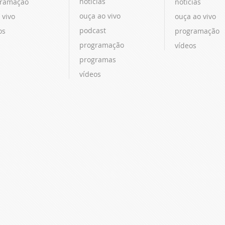
notícias
ramação
notícias
ouça ao vivo
 vivo
ouça ao vivo
podcast
os
programação
programação
vídeos
programas
vídeos