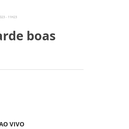
023 - 11H23
arde boas
 AO VIVO