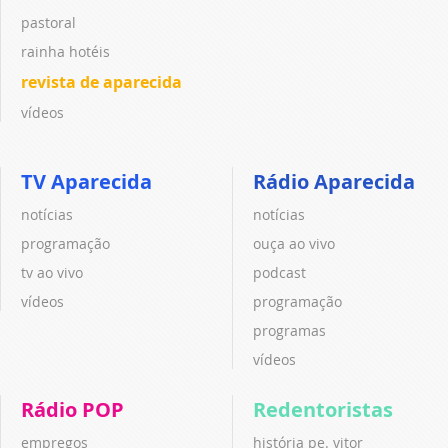
pastoral
rainha hotéis
revista de aparecida
vídeos
TV Aparecida
Rádio Aparecida
notícias
notícias
programação
ouça ao vivo
tv ao vivo
podcast
vídeos
programação
programas
vídeos
Rádio POP
Redentoristas
empregos
história pe. vitor