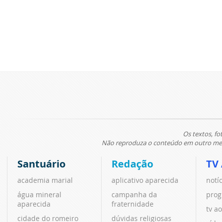
Os textos, fo
Não reproduza o conteúdo em outro meio
Santuário
Redação
TV
academia marial
aplicativo aparecida
notí
água mineral
campanha da
prog
aparecida
fraternidade
tv ao
cidade do romeiro
dúvidas religiosas