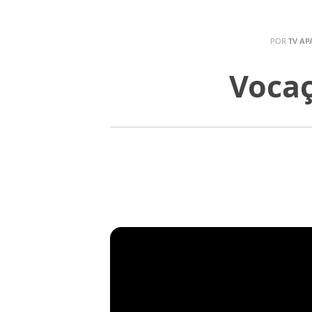
POR
TV AP
Vocaç