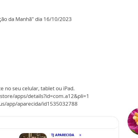
ção da Manhã" dia 16/10/2023
 no seu celular, tablet ou iPad.
/store/apps/details?id=com.a12&pli=1
m/us/app/aparecida/id1535032788
TJ APARECIDA