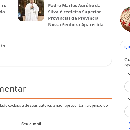
iro
Padre Marlos Aurélio da
ida
Silva é reeleito Superior
Provincial da Província
Nossa Senhora Aparecida
ta -
QU
Cad
Ap
omentar
S
dade exclusiva de seus autores e não representam a opinião do
Seu e-mail