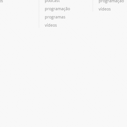
podcast
os
programação
programação
vídeos
programas
vídeos