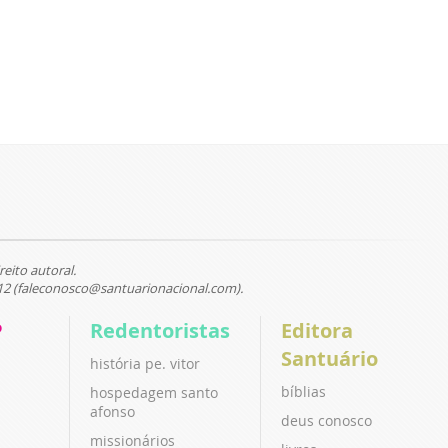
reito autoral.
12 (faleconosco@santuarionacional.com).
P
Redentoristas
Editora
Santuário
história pe. vitor
bíblias
hospedagem santo
afonso
deus conosco
missionários