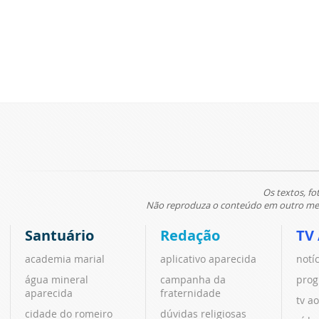
Os textos, fo
Não reproduza o conteúdo em outro meio
Santuário
Redação
TV
academia marial
aplicativo aparecida
notí
água mineral
campanha da
prog
aparecida
fraternidade
tv ao
cidade do romeiro
dúvidas religiosas