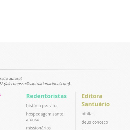
reito autoral.
12 (faleconosco@santuarionacional.com).
P
Redentoristas
Editora
Santuário
história pe. vitor
bíblias
hospedagem santo
afonso
deus conosco
missionários