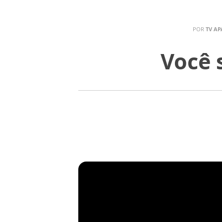
POR
TV AP
Você 