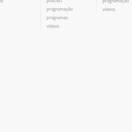
podcast
os
programação
programação
vídeos
programas
vídeos