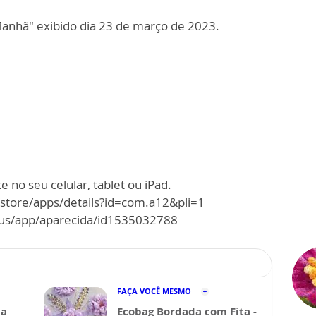
nhã" exibido dia 23 de março de 2023.
 no seu celular, tablet ou iPad.
/store/apps/details?id=com.a12&pli=1
m/us/app/aparecida/id1535032788
FAÇA VOCÊ MESMO
da
Ecobag Bordada com Fita -