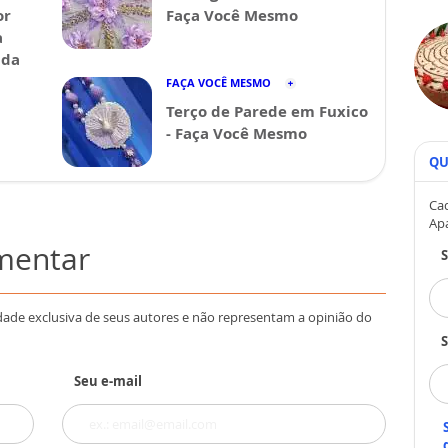
or
Faça Você Mesmo
a
ida
FAÇA VOCÊ MESMO
Terço de Parede em Fuxico
- Faça Você Mesmo
QU
Cad
Ap
omentar
dade exclusiva de seus autores e não representam a opinião do
S
Seu e-mail