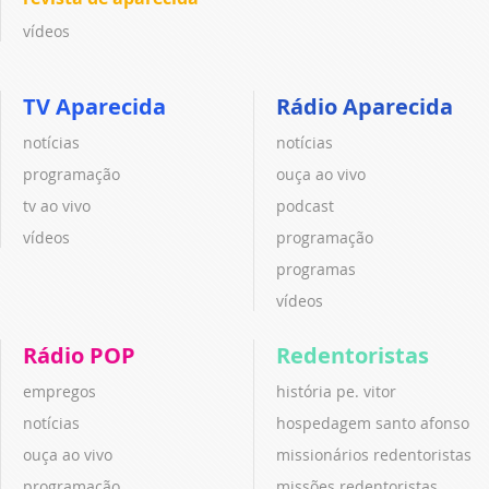
vídeos
TV Aparecida
Rádio Aparecida
notícias
notícias
programação
ouça ao vivo
tv ao vivo
podcast
vídeos
programação
programas
vídeos
Rádio POP
Redentoristas
empregos
história pe. vitor
notícias
hospedagem santo afonso
ouça ao vivo
missionários redentoristas
programação
missões redentoristas