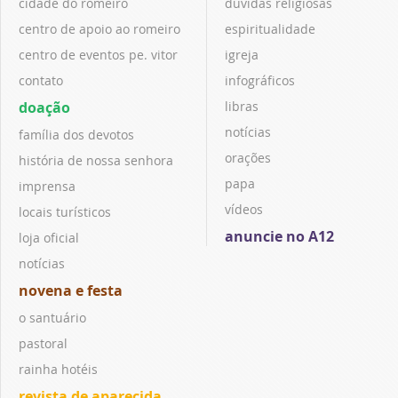
cidade do romeiro
dúvidas religiosas
centro de apoio ao romeiro
espiritualidade
centro de eventos pe. vitor
igreja
contato
infográficos
doação
libras
notícias
família dos devotos
orações
história de nossa senhora
papa
imprensa
vídeos
locais turísticos
anuncie no A12
loja oficial
notícias
novena e festa
o santuário
pastoral
rainha hotéis
revista de aparecida