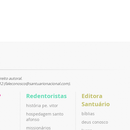
reito autoral.
12 (faleconosco@santuarionacional.com).
P
Redentoristas
Editora
Santuário
história pe. vitor
bíblias
hospedagem santo
afonso
deus conosco
missionários