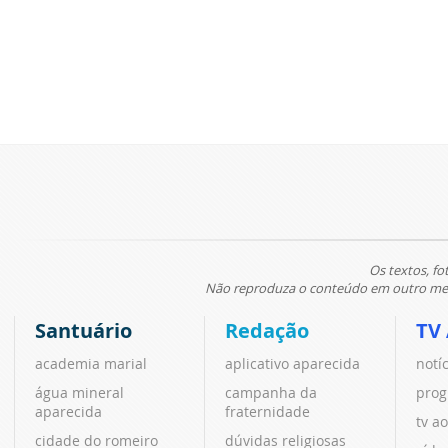
Os textos, fo
Não reproduza o conteúdo em outro meio
Santuário
Redação
TV
academia marial
aplicativo aparecida
notí
água mineral
campanha da
prog
aparecida
fraternidade
tv ao
cidade do romeiro
dúvidas religiosas