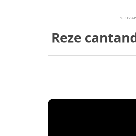
POR
TV A
Reze cantand