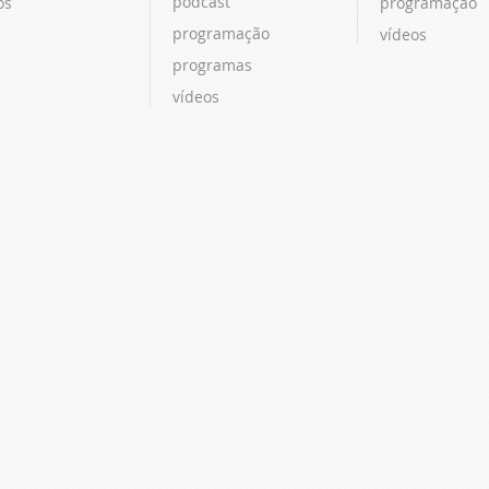
podcast
os
programação
programação
vídeos
programas
vídeos