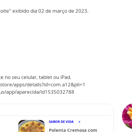
ite" exibido dia 02 de março de 2023.
 no seu celular, tablet ou iPad.
/store/apps/details?id=com.a12&pli=1
m/us/app/aparecida/id1535032788
SABOR DE VIDA
Polenta Cremosa com