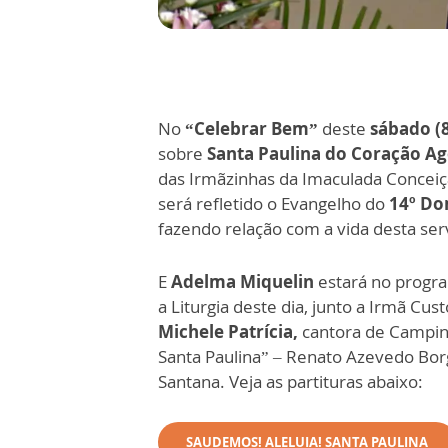
No
“Celebrar Bem”
deste
sábado (8
sobre
Santa Paulina do Coração Ag
das Irmãzinhas da Imaculada Conceiç
será refletido o Evangelho do
14º D
fazendo relação com a vida desta ser
E
Adelma Miquelin
estará no progra
a Liturgia deste dia, junto a Irmã C
Michele Patrícia,
cantora de Campina
Santa Paulina” – Renato Azevedo Borge
Santana. Veja as partituras abaixo:
SAUDEMOS! ALELUIA! SANTA PAULINA