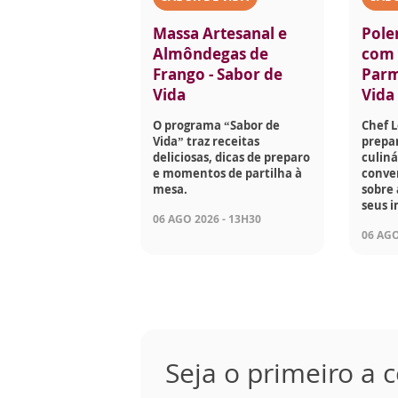
Massa Artesanal e
Pole
Almôndegas de
com 
Frango - Sabor de
Parm
Vida
Vida
O programa “Sabor de
Chef 
Vida” traz receitas
prepar
deliciosas, dicas de preparo
culiná
e momentos de partilha à
conve
mesa.
sobre 
seus i
06 AGO 2026 - 13H30
06 AGO
Seja o primeiro a