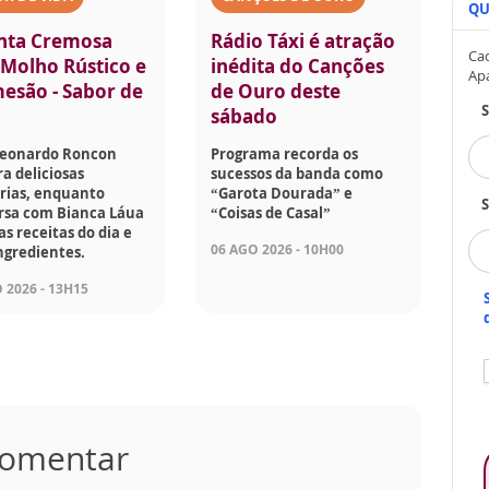
QU
nta Cremosa
Rádio Táxi é atração
Cad
Molho Rústico e
inédita do Canções
Ap
esão - Sabor de
de Ouro deste
sábado
Leonardo Roncon
Programa recorda os
a deliciosas
sucessos da banda como
rias, enquanto
“Garota Dourada” e
S
rsa com Bianca Láua
“Coisas de Casal”
as receitas do dia e
06 AGO 2026 - 10H00
ngredientes.
 2026 - 13H15
 comentar