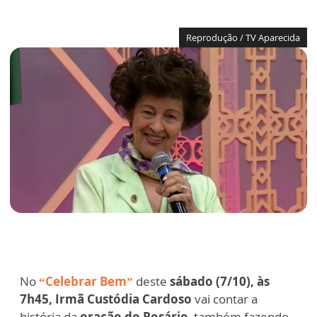
Reprodução / TV Aparecida
No
“Celebrar Bem”
deste
sábado (7/10), às
7h45, Irmã Custódia Cardoso
vai contar a
história da
oração do Rosário
, também fazendo