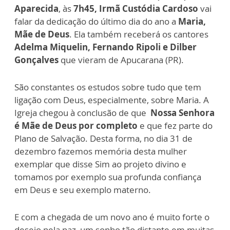
Aparecida
, às
7h45, Irmã Custódia Cardoso
vai
falar da dedicação do último dia do ano a
Maria,
Mãe de Deus
. Ela também receberá os cantores
Adelma Miquelin, Fernando Ripoli e Dilber
Gonçalves
que vieram de Apucarana (PR).
São constantes os estudos sobre tudo que tem
ligação com Deus, especialmente, sobre Maria. A
Igreja chegou à conclusão de que
Nossa Senhora
é Mãe de Deus por completo
e que fez parte do
Plano de Salvação. Desta forma, no dia 31 de
dezembro fazemos memória desta mulher
exemplar que disse Sim ao projeto divino e
tomamos por exemplo sua profunda confiança
em Deus e seu exemplo materno.
E com a chegada de um novo ano é muito forte o
desejo pela paz, um sonho tão distante em muitas