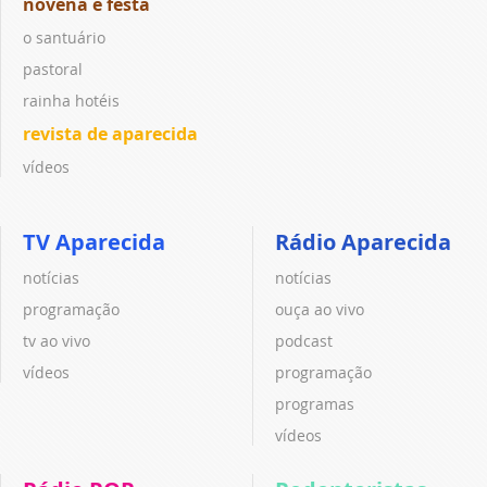
novena e festa
o santuário
pastoral
rainha hotéis
revista de aparecida
vídeos
TV Aparecida
Rádio Aparecida
notícias
notícias
programação
ouça ao vivo
tv ao vivo
podcast
vídeos
programação
programas
vídeos