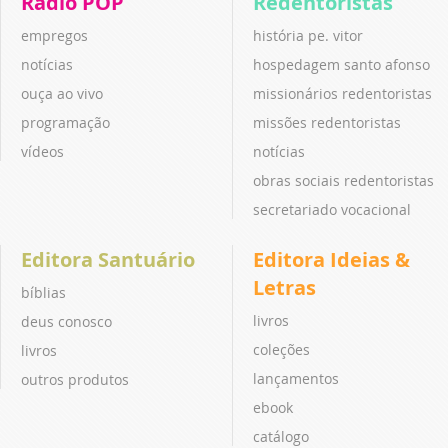
Rádio POP
Redentoristas
empregos
história pe. vitor
notícias
hospedagem santo afonso
ouça ao vivo
missionários redentoristas
programação
missões redentoristas
vídeos
notícias
obras sociais redentoristas
secretariado vocacional
Editora Santuário
Editora Ideias &
Letras
bíblias
livros
deus conosco
coleções
livros
lançamentos
outros produtos
ebook
catálogo