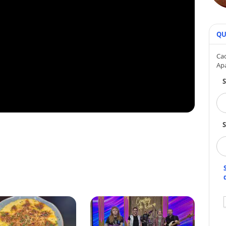
QU
Cad
Ap
S