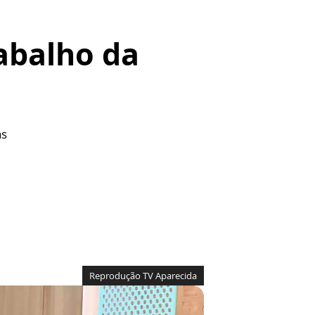
abalho da
as
Reprodução TV Aparecida