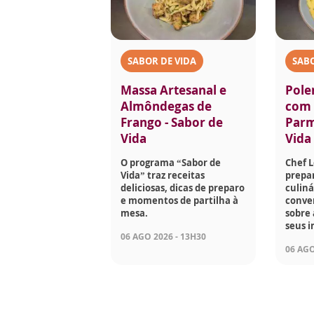
SABOR DE VIDA
SABO
Massa Artesanal e
Pole
Almôndegas de
com 
Frango - Sabor de
Parm
Vida
Vida
O programa “Sabor de
Chef 
Vida” traz receitas
prepar
deliciosas, dicas de preparo
culiná
e momentos de partilha à
conve
mesa.
sobre 
seus i
06 AGO 2026 - 13H30
06 AGO