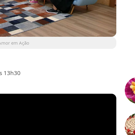
 Amor em Ação
às 13h30