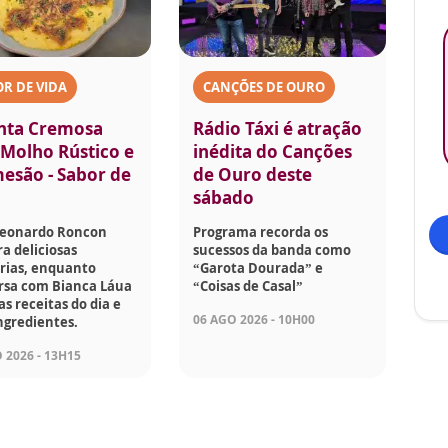
R DE VIDA
CANÇÕES DE OURO
nta Cremosa
Rádio Táxi é atração
Molho Rústico e
inédita do Canções
esão - Sabor de
de Ouro deste
sábado
Leonardo Roncon
Programa recorda os
a deliciosas
sucessos da banda como
rias, enquanto
“Garota Dourada” e
rsa com Bianca Láua
“Coisas de Casal”
as receitas do dia e
06 AGO 2026 - 10H00
ngredientes.
 2026 - 13H15