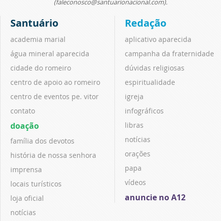
(faleconosco@santuarionacional.com).
Santuário
Redação
academia marial
aplicativo aparecida
água mineral aparecida
campanha da fraternidade
cidade do romeiro
dúvidas religiosas
centro de apoio ao romeiro
espiritualidade
centro de eventos pe. vitor
igreja
contato
infográficos
doação
libras
notícias
família dos devotos
orações
história de nossa senhora
papa
imprensa
vídeos
locais turísticos
anuncie no A12
loja oficial
notícias