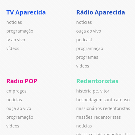
TV Aparecida
Rádio Aparecida
notícias
notícias
programação
ouça ao vivo
tv ao vivo
podcast
vídeos
programação
programas
vídeos
Rádio POP
Redentoristas
empregos
história pe. vitor
notícias
hospedagem santo afonso
ouça ao vivo
missionários redentoristas
programação
missões redentoristas
vídeos
notícias
obras sociais redentoristas