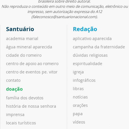
brasileira sobre direito autoral.
Não reproduza o conteúdo em outro meio de comunicação, eletrônico ou
impresso, sem autorização expressa do A12
(faleconosco@santuarionacional.com).
Santuário
Redação
academia marial
aplicativo aparecida
água mineral aparecida
campanha da fraternidade
cidade do romeiro
dúvidas religiosas
centro de apoio ao romeiro
espiritualidade
centro de eventos pe. vitor
igreja
contato
infográficos
doação
libras
notícias
família dos devotos
orações
história de nossa senhora
papa
imprensa
vídeos
locais turísticos