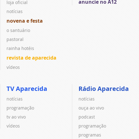
anuncie no A12
loja oficial
notícias
novena e festa
o santuário
pastoral
rainha hotéis
revista de aparecida
vídeos
TV Aparecida
Rádio Aparecida
notícias
notícias
programação
ouça ao vivo
tv ao vivo
podcast
vídeos
programação
programas