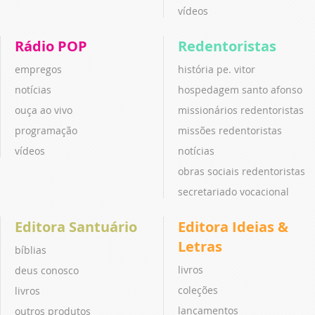
vídeos
Rádio POP
Redentoristas
empregos
história pe. vitor
notícias
hospedagem santo afonso
ouça ao vivo
missionários redentoristas
programação
missões redentoristas
vídeos
notícias
obras sociais redentoristas
secretariado vocacional
Editora Santuário
Editora Ideias &
Letras
bíblias
livros
deus conosco
coleções
livros
lançamentos
outros produtos