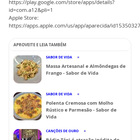
https://play.google.com/store/apps/details?
id=com.a12&pli=1
Apple Store:
https://apps.apple.com/us/app/aparecida/id1535032
APROVEITE E LEIA TAMBÉM
SABOR DE VIDA
Massa Artesanal e Almôndegas de
Frango - Sabor de Vida
SABOR DE VIDA
Polenta Cremosa com Molho
Rústico e Parmesão - Sabor de
Vida
CANÇÕES DE OURO
Rádio Táxi é atração inédita do