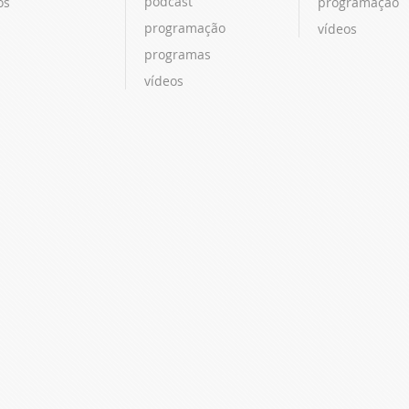
podcast
os
programação
programação
vídeos
programas
vídeos