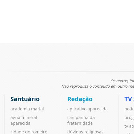
Os textos, fo
Não reproduza o conteúdo em outro meio
Santuário
Redação
TV
academia marial
aplicativo aparecida
notí
água mineral
campanha da
prog
aparecida
fraternidade
tv ao
cidade do romeiro
dúvidas religiosas