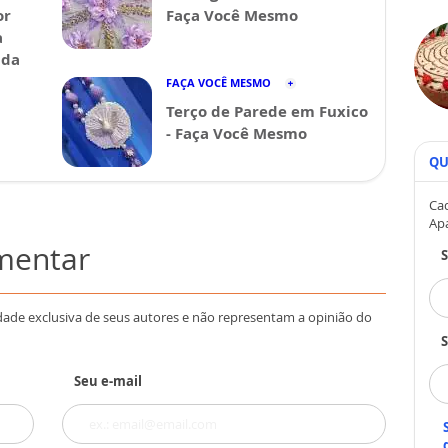
or
Faça Você Mesmo
a
ida
FAÇA VOCÊ MESMO
Terço de Parede em Fuxico
- Faça Você Mesmo
QU
Cad
Ap
omentar
dade exclusiva de seus autores e não representam a opinião do
S
Seu e-mail