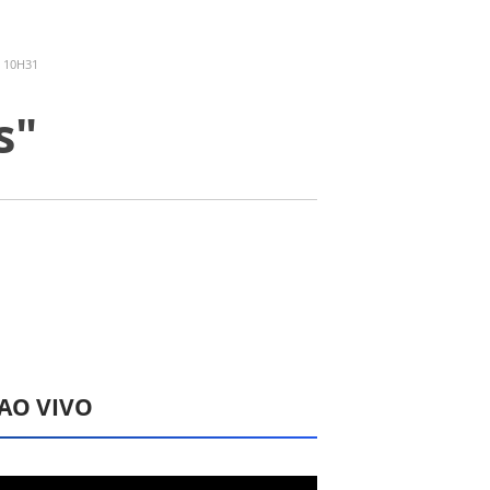
- 10H31
s"
 AO VIVO