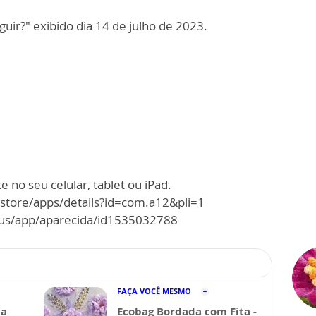
uir?" exibido dia 14 de julho de 2023.
 no seu celular, tablet ou iPad.
/store/apps/details?id=com.a12&pli=1
m/us/app/aparecida/id1535032788
FAÇA VOCÊ MESMO
da
Ecobag Bordada com Fita -