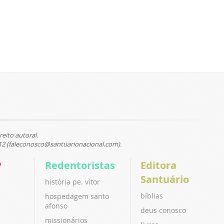
reito autoral.
12 (faleconosco@santuarionacional.com).
P
Redentoristas
Editora
Santuário
história pe. vitor
bíblias
hospedagem santo
afonso
deus conosco
missionários