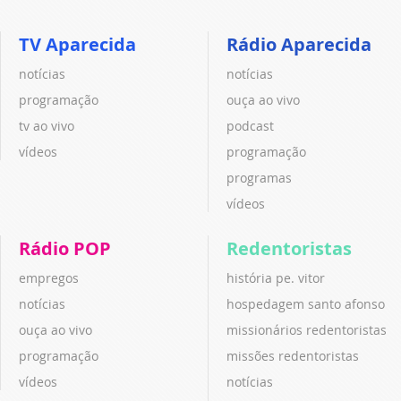
TV Aparecida
Rádio Aparecida
notícias
notícias
programação
ouça ao vivo
tv ao vivo
podcast
vídeos
programação
programas
vídeos
Rádio POP
Redentoristas
empregos
história pe. vitor
notícias
hospedagem santo afonso
ouça ao vivo
missionários redentoristas
programação
missões redentoristas
vídeos
notícias