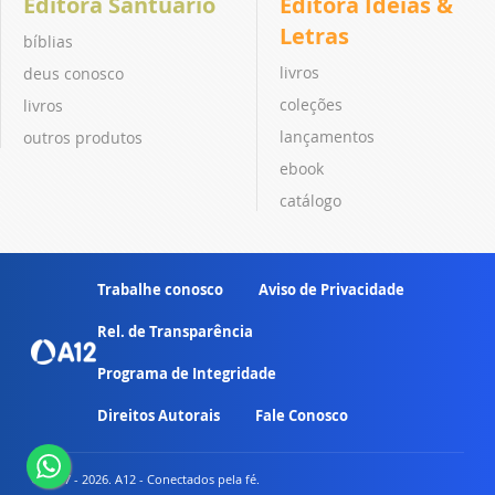
Editora Santuário
Editora Ideias &
Letras
bíblias
livros
deus conosco
coleções
livros
lançamentos
outros produtos
ebook
catálogo
Trabalhe conosco
Aviso de Privacidade
Rel. de Transparência
Programa de Integridade
Direitos Autorais
Fale Conosco
© 2007 - 2026. A12 - Conectados pela fé.