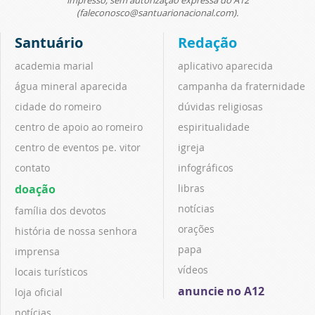
impresso, sem autorização expressa do A12
(faleconosco@santuarionacional.com).
Santuário
Redação
academia marial
aplicativo aparecida
água mineral aparecida
campanha da fraternidade
cidade do romeiro
dúvidas religiosas
centro de apoio ao romeiro
espiritualidade
centro de eventos pe. vitor
igreja
contato
infográficos
doação
libras
notícias
família dos devotos
orações
história de nossa senhora
papa
imprensa
vídeos
locais turísticos
anuncie no A12
loja oficial
notícias