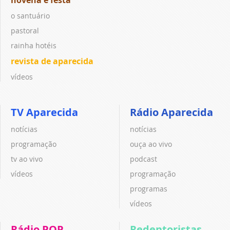
o santuário
pastoral
rainha hotéis
revista de aparecida
vídeos
TV Aparecida
Rádio Aparecida
notícias
notícias
programação
ouça ao vivo
tv ao vivo
podcast
vídeos
programação
programas
vídeos
Rádio POP
Redentoristas