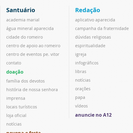
Santuário
Redação
academia marial
aplicativo aparecida
água mineral aparecida
campanha da fraternidade
cidade do romeiro
dúvidas religiosas
centro de apoio ao romeiro
espiritualidade
centro de eventos pe. vitor
igreja
contato
infográficos
doação
libras
notícias
família dos devotos
orações
história de nossa senhora
papa
imprensa
vídeos
locais turísticos
anuncie no A12
loja oficial
notícias
novena e festa