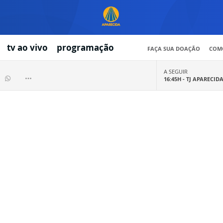
tv ao vivo
programação
FAÇA SUA DOAÇÃO
COMO
A SEGUIR
16:45H -
TJ APARECID