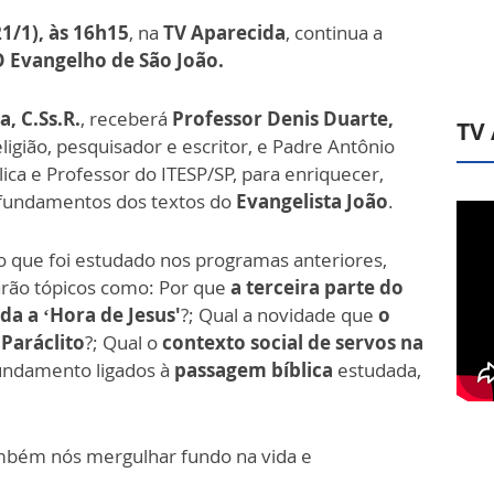
1/1), às 16h15
, na
TV Aparecida
, continua a
O Evangelho de São João.
a, C.Ss.R.
, receberá
Professor Denis Duarte,
TV
religião, pesquisador e escritor, e Padre Antônio
lica e Professor do ITESP/SP, para enriquecer,
rofundamentos dos textos do
Evangelista João
.
o que foi estudado nos programas anteriores,
arão tópicos como: Por que
a terceira parte do
da a ‘Hora de Jesus'
?; Qual a novidade que
o
o
Paráclito
?; Qual o
contexto social de servos na
fundamento ligados à
passagem bíblica
estudada,
mbém nós mergulhar fundo na vida e