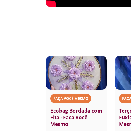
FAÇA VOCÊ MESMO
FAÇ
Ecobag Bordada com
Terç
Fita - Faça Você
Fuxi
Mesmo
Mes