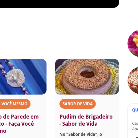
A VOCÊ MESMO
SABOR DE VIDA
QU
o de Parede em
Pudim de Brigadeiro
co - Faça Você
- Sabor de Vida
Cad
Ap
mo
No “Sabor de Vida”, o