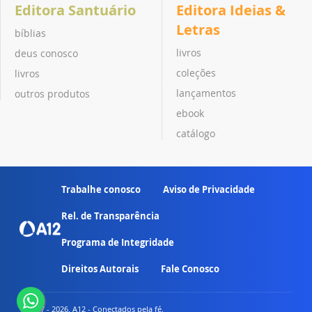
Editora Santuário
Editora Ideias &
Letras
bíblias
livros
deus conosco
coleções
livros
lançamentos
outros produtos
ebook
catálogo
Trabalhe conosco
Aviso de Privacidade
Rel. de Transparência
Programa de Integridade
Direitos Autorais
Fale Conosco
© 2007 - 2026. A12 - Conectados pela fé.