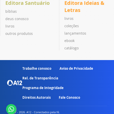
Editora Santuário
Editora Ideias &
Letras
bíblias
livros
deus conosco
coleções
livros
lançamentos
outros produtos
ebook
catálogo
Trabalhe conosco
Aviso de Privacidade
Rel. de Transparência
Programa de Integridade
Direitos Autorais
Fale Conosco
© 2007 - 2026. A12 - Conectados pela fé.