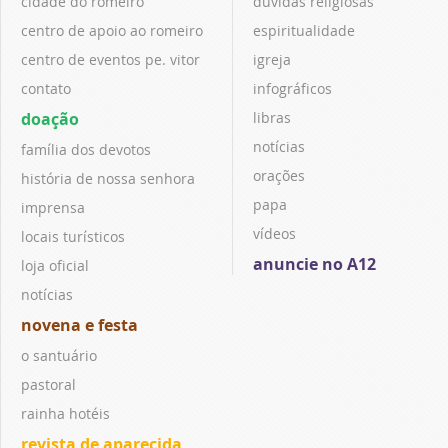
cidade do romeiro
dúvidas religiosas
centro de apoio ao romeiro
espiritualidade
centro de eventos pe. vitor
igreja
contato
infográficos
doação
libras
notícias
família dos devotos
orações
história de nossa senhora
papa
imprensa
vídeos
locais turísticos
anuncie no A12
loja oficial
notícias
novena e festa
o santuário
pastoral
rainha hotéis
revista de aparecida