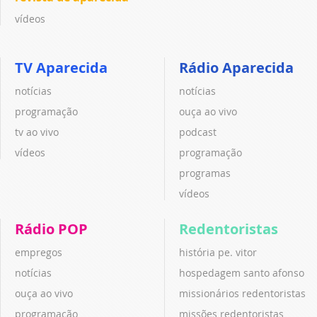
vídeos
TV Aparecida
Rádio Aparecida
notícias
notícias
programação
ouça ao vivo
tv ao vivo
podcast
vídeos
programação
programas
vídeos
Rádio POP
Redentoristas
empregos
história pe. vitor
notícias
hospedagem santo afonso
ouça ao vivo
missionários redentoristas
programação
missões redentoristas