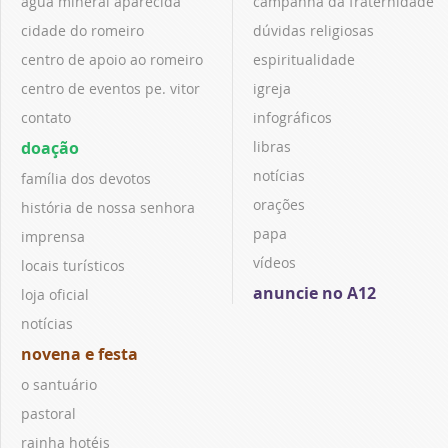
água mineral aparecida
campanha da fraternidade
cidade do romeiro
dúvidas religiosas
centro de apoio ao romeiro
espiritualidade
centro de eventos pe. vitor
igreja
contato
infográficos
doação
libras
notícias
família dos devotos
orações
história de nossa senhora
papa
imprensa
vídeos
locais turísticos
anuncie no A12
loja oficial
notícias
novena e festa
o santuário
pastoral
rainha hotéis