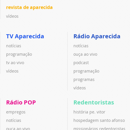
revista de aparecida
vídeos
TV Aparecida
Rádio Aparecida
notícias
notícias
programação
ouça ao vivo
tv ao vivo
podcast
vídeos
programação
programas
vídeos
Rádio POP
Redentoristas
empregos
história pe. vitor
notícias
hospedagem santo afonso
ouça ao vivo
missionários redentoristas