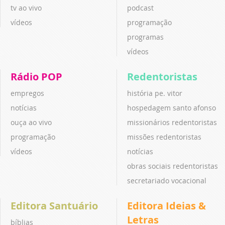
tv ao vivo
podcast
vídeos
programação
programas
vídeos
Rádio POP
Redentoristas
empregos
história pe. vitor
notícias
hospedagem santo afonso
ouça ao vivo
missionários redentoristas
programação
missões redentoristas
vídeos
notícias
obras sociais redentoristas
secretariado vocacional
Editora Santuário
Editora Ideias &
Letras
bíblias